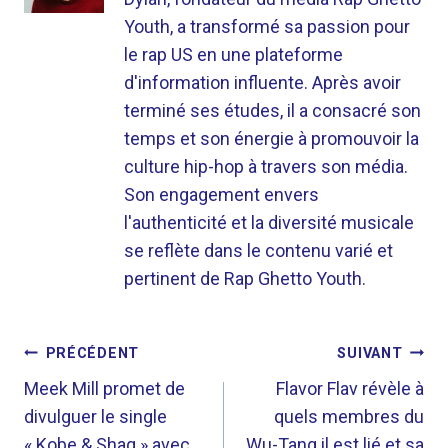
Youth, a transformé sa passion pour
le rap US en une plateforme
d'information influente. Après avoir
terminé ses études, il a consacré son
temps et son énergie à promouvoir la
culture hip-hop à travers son média.
Son engagement envers
l'authenticité et la diversité musicale
se reflète dans le contenu varié et
pertinent de Rap Ghetto Youth.
NAVIGATION
PRÉCÉDENT
SUIVANT
DE
Meek Mill promet de
Flavor Flav révèle à
divulguer le single
quels membres du
L’ARTICLE
« Kobe & Shaq » avec
Wu-Tang il est lié et sa