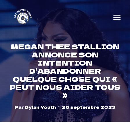
Skip
to
content
MEGAN THEE STALLION
ANNONCE SON
INTENTION
D’ABANDONNER
QUELQUE CHOSE QUI «
PEUT NOUS AIDER TOUS
»
Par
Dylan Youth
26 septembre 2023