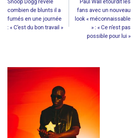
DE
Snoop Dogg révèle
Paul Wall étourdit les
combien de blunts il a
fans avec un nouveau
L’ARTICLE
fumés en une journée
look « méconnaissable
: « C’est du bon travail »
» : « Ce n’est pas
possible pour lui »