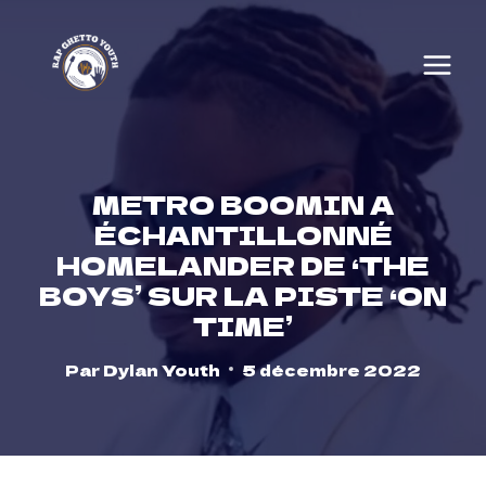
Skip
to
content
METRO BOOMIN A
ÉCHANTILLONNÉ
HOMELANDER DE ‘THE
BOYS’ SUR LA PISTE ‘ON
TIME’
Par
Dylan Youth
5 décembre 2022