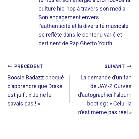
culture hip-hop à travers son média.
Son engagement envers
l'authenticité et la diversité musicale
se reflète dans le contenu varié et
pertinent de Rap Ghetto Youth.
NAVIGATION
PRÉCÉDENT
SUIVANT
DE
Boosie Badazz choqué
La demande d’un fan
d’apprendre que Drake
de JAY-Z Curves
L’ARTICLE
est juif : « Je ne le
d’autographier l’album
savais pas ! »
bootleg : « Celui-là
n’est même pas réel »