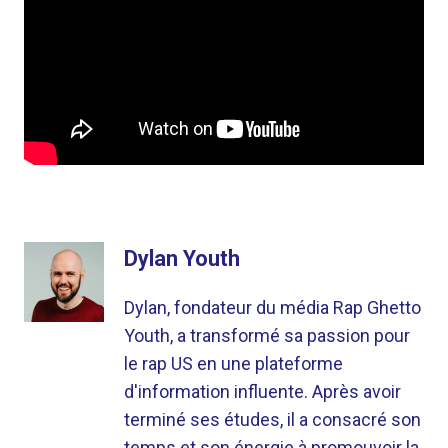
Dylan Youth
Dylan, fondateur du média Rap Ghetto
Youth, a transformé sa passion pour
le rap US en une plateforme
d'information influente. Après avoir
terminé ses études, il a consacré son
temps et son énergie à promouvoir la