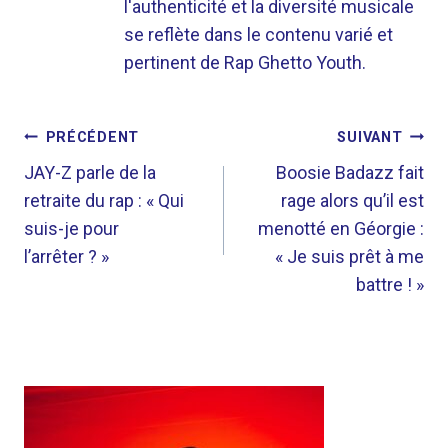
l'authenticité et la diversité musicale
se reflète dans le contenu varié et
pertinent de Rap Ghetto Youth.
NAVIGATION
PRÉCÉDENT
SUIVANT
DE
JAY-Z parle de la
Boosie Badazz fait
retraite du rap : « Qui
rage alors qu’il est
L’ARTICLE
suis-je pour
menotté en Géorgie :
l’arrêter ? »
« Je suis prêt à me
battre ! »