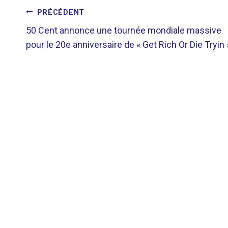
NAVIGATION
PRÉCÉDENT
50 Cent annonce une tournée mondiale massive
DE
pour le 20e anniversaire de « Get Rich Or Die Tryin 
L’ARTICLE