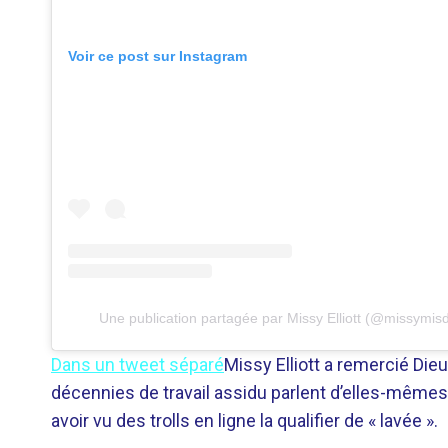
Voir ce post sur Instagram
Une publication partagée par Missy Elliott (@missymis
Dans un tweet séparé
Missy Elliott a remercié Die
décennies de travail assidu parlent d’elles-mêmes
avoir vu des trolls en ligne la qualifier de « lavée ».