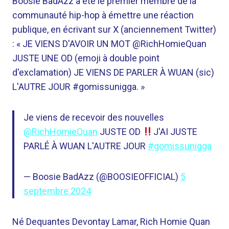
Boosie BadAzz a été le premier membre de la
communauté hip-hop à émettre une réaction
publique, en écrivant sur X (anciennement Twitter)
: « JE VIENS D'AVOIR UN MOT @RichHomieQuan
JUSTE UNE OD (emoji à double point
d'exclamation) JE VIENS DE PARLER À WUAN (sic)
L'AUTRE JOUR #gomissunigga. »
Je viens de recevoir des nouvelles
@RichHomieQuan
JUSTE OD
J'AI JUSTE
PARLÉ À WUAN L'AUTRE JOUR
#gomissunigga
— Boosie BadAzz (@BOOSIEOFFICIAL)
5
septembre 2024
Né Dequantes Devontay Lamar, Rich Homie Quan