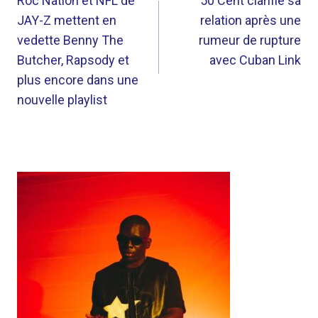
DE
Roc Nation et NFL de
50 Cent clarifie sa
JAY-Z mettent en
relation après une
L’ARTICLE
vedette Benny The
rumeur de rupture
Butcher, Rapsody et
avec Cuban Link
plus encore dans une
nouvelle playlist