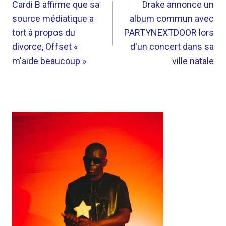
DE
Cardi B affirme que sa
Drake annonce un
source médiatique a
album commun avec
L’ARTICLE
tort à propos du
PARTYNEXTDOOR lors
divorce, Offset «
d'un concert dans sa
m'aide beaucoup »
ville natale