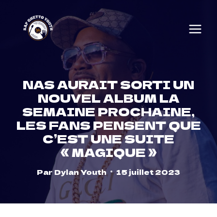
Skip
to
content
NAS AURAIT SORTI UN
NOUVEL ALBUM LA
SEMAINE PROCHAINE,
LES FANS PENSENT QUE
C’EST UNE SUITE
« MAGIQUE »
Par
Dylan Youth
15 juillet 2023