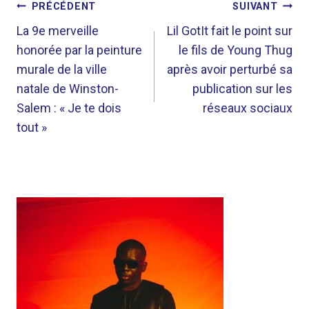
NAVIGATION
PRÉCÉDENT
SUIVANT
DE
La 9e merveille
Lil GotIt fait le point sur
honorée par la peinture
le fils de Young Thug
L’ARTICLE
murale de la ville
après avoir perturbé sa
natale de Winston-
publication sur les
Salem : « Je te dois
réseaux sociaux
tout »