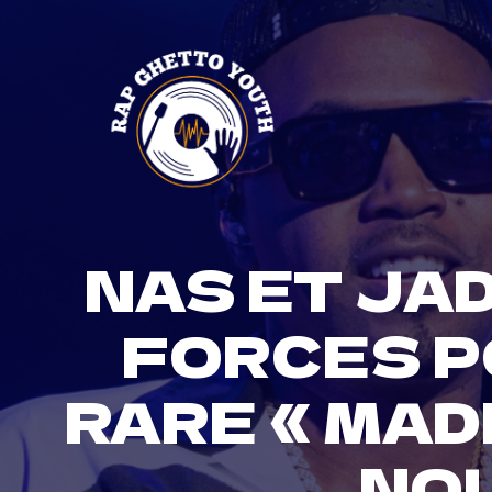
Skip
to
content
NAS ET JA
FORCES P
RARE « MADE
NO