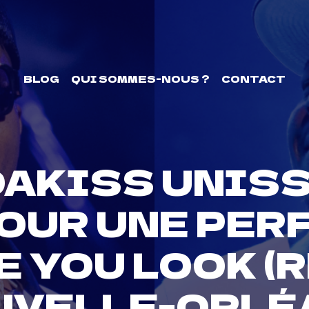
BLOG
QUI SOMMES-NOUS ?
CONTACT
DAKISS UNIS
OUR UNE PE
 YOU LOOK (R
UVELLE-ORLÉ