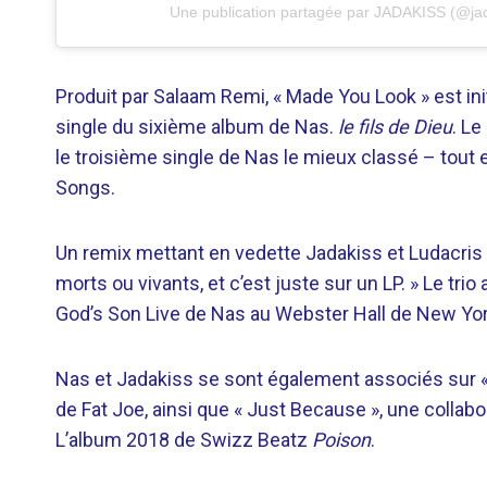
Une publication partagée par JADAKISS (@jad
Produit par Salaam Remi, « Made You Look » est in
single du sixième album de Nas.
le fils de Dieu
. Le
le troisième single de Nas le mieux classé – tout
Songs.
Un remix mettant en vedette Jadakiss et Ludacris a
morts ou vivants, et c’est juste sur un LP. » Le tri
God’s Son Live de Nas au Webster Hall de New Yo
Nas et Jadakiss se sont également associés sur « Sh
de Fat Joe, ainsi que « Just Because », une collabo
L’album 2018 de Swizz Beatz
Poison
.