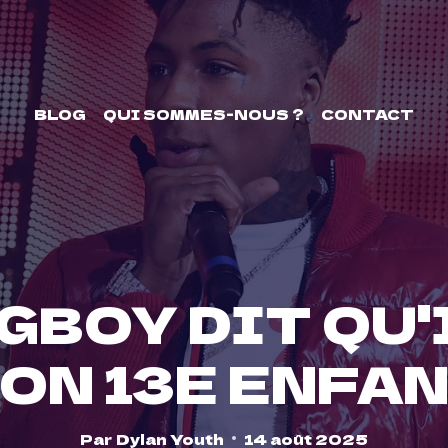
BLOG
QUI SOMMES-NOUS ?
CONTACT
GBOY DIT QU'
ON 13E ENFA
Par
Dylan Youth
14 août 2025