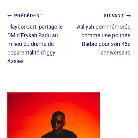
NAVIGATION
PRÉCÉDENT
SUIVANT
DE
Playboi Carti partage le
Aaliyah commémorée
DM d'Erykah Badu au
comme une poupée
L’ARTICLE
milieu du drame de
Barbie pour son 46e
coparentalité d'Iggy
anniversaire
Azalea