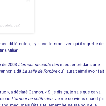
abbydelarosa)
es différentes, il y a une femme avec qui il regrette de
ina Milian.
ge de 2003
L’amour ne coûte rien
et est entré dans une
Cannon a dit
La salle de l’ombre
qu’il aurait aimé avoir fait
ruc », a déclaré Cannon. « Si je dis ça, je sais que ça va
aisions
L’amour ne coûte rien…
Je me souviens quand j’ai
Dang, mec’, mais j’étais tellement heureuse pour elle.