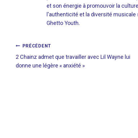
et son énergie à promouvoir la cultu
l'authenticité et la diversité musicale
Ghetto Youth.
NAVIGATION
PRÉCÉDENT
2 Chainz admet que travailler avec Lil Wayne lui
DE
donne une légère « anxiété »
L’ARTICLE