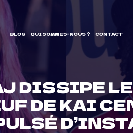
BLOG
QUI SOMMES-NOUS ?
CONTACT
AJ DISSIPE L
UF DE KAI C
PULSÉ D’INS