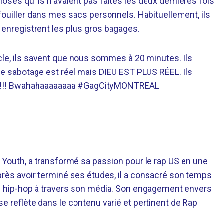
oses qu'ils n'avaient pas faites les deux dernières fois
fouiller dans mes sacs personnels. Habituellement, ils
enregistrent les plus gros bagages.
tacle, ils savent que nous sommes à 20 minutes. Ils
Le sabotage est réel mais DIEU EST PLUS RÉEL. Ils
U !!!!! Bwahahaaaaaaaa #GagCityMONTREAL
 Youth, a transformé sa passion pour le rap US en une
près avoir terminé ses études, il a consacré son temps
re hip-hop à travers son média. Son engagement envers
 se reflète dans le contenu varié et pertinent de Rap