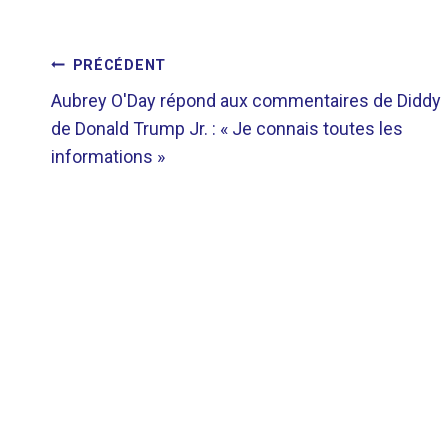
NAVIGATION
PRÉCÉDENT
Aubrey O'Day répond aux commentaires de Diddy
DE
de Donald Trump Jr. : « Je connais toutes les
informations »
L’ARTICLE