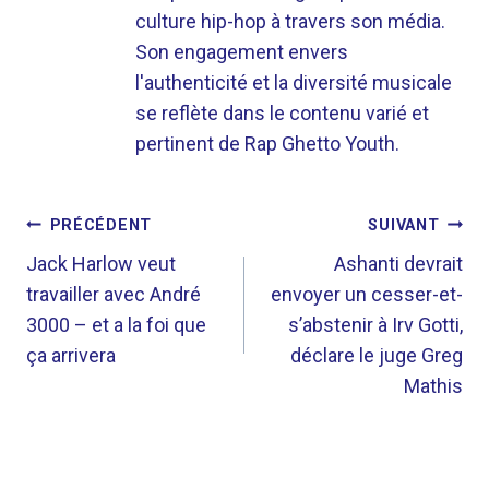
culture hip-hop à travers son média.
Son engagement envers
l'authenticité et la diversité musicale
se reflète dans le contenu varié et
pertinent de Rap Ghetto Youth.
NAVIGATION
PRÉCÉDENT
SUIVANT
DE
Jack Harlow veut
Ashanti devrait
travailler avec André
envoyer un cesser-et-
L’ARTICLE
3000 – et a la foi que
s’abstenir à Irv Gotti,
ça arrivera
déclare le juge Greg
Mathis