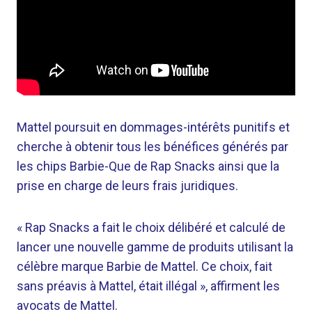
Mattel poursuit en dommages-intérêts punitifs et
cherche à obtenir tous les bénéfices générés par
les chips Barbie-Que de Rap Snacks ainsi que la
prise en charge de leurs frais juridiques.
« Rap Snacks a fait le choix délibéré et calculé de
lancer une nouvelle gamme de produits utilisant la
célèbre marque Barbie de Mattel. Ce choix, fait
sans préavis à Mattel, était illégal », affirment les
avocats de Mattel.