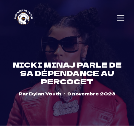
Skip
to
content
NICKI MINAJ PARLE DE
SA DÉPENDANCE AU
PERCOCET
Par
Dylan Youth
9 novembre 2023