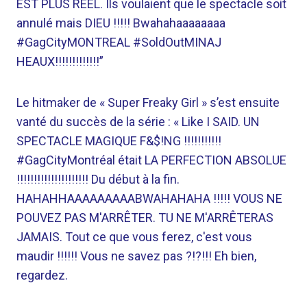
EST PLUS RÉEL. Ils voulaient que le spectacle soit
annulé mais DIEU !!!!! Bwahahaaaaaaaa
#GagCityMONTREAL #SoldOutMINAJ
HEAUX!!!!!!!!!!!!!”
Le hitmaker de « Super Freaky Girl » s’est ensuite
vanté du succès de la série : « Like I SAID. UN
SPECTACLE MAGIQUE F&$!NG !!!!!!!!!!!
#GagCityMontréal était LA PERFECTION ABSOLUE
!!!!!!!!!!!!!!!!!!!!! Du début à la fin.
HAHAHHAAAAAAAAABWAHAHAHA !!!!! VOUS NE
POUVEZ PAS M'ARRÊTER. TU NE M'ARRÊTERAS
JAMAIS. Tout ce que vous ferez, c'est vous
maudir !!!!!! Vous ne savez pas ?!?!!! Eh bien,
regardez.