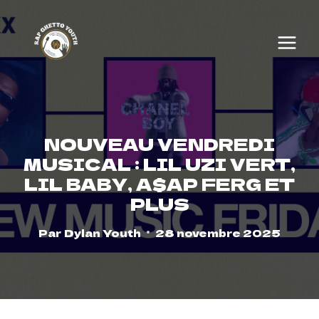
Skip
to
content
NOUVEAU VENDREDI
MUSICAL : LIL UZI VERT,
LIL BABY, A$AP FERG ET
PLUS
Par
Dylan Youth
28 novembre 2025