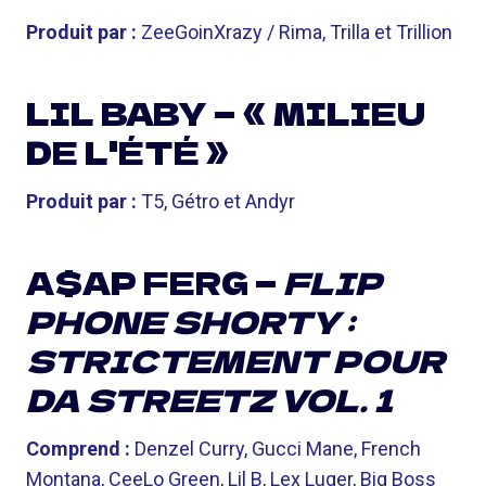
Produit par :
ZeeGoinXrazy / Rima, Trilla et Trillion
LIL BABY — « MILIEU
DE L'ÉTÉ »
Produit par :
T5, Gétro et Andyr
A$AP FERG —
FLIP
PHONE SHORTY :
STRICTEMENT POUR
DA STREETZ VOL. 1
Comprend :
Denzel Curry, Gucci Mane, French
Montana, CeeLo Green, Lil B, Lex Luger, Big Boss