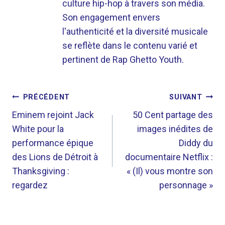
culture hip-hop à travers son média.
Son engagement envers
l'authenticité et la diversité musicale
se reflète dans le contenu varié et
pertinent de Rap Ghetto Youth.
NAVIGATION
PRÉCÉDENT
SUIVANT
DE
Eminem rejoint Jack
50 Cent partage des
White pour la
images inédites de
L’ARTICLE
performance épique
Diddy du
des Lions de Détroit à
documentaire Netflix :
Thanksgiving :
« (Il) vous montre son
regardez
personnage »