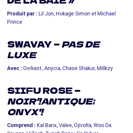
DE LA BAIE »
Produit par :
Lil Jon, Hokage Simon et Michael
Prince
SWAVAY —
PAS DE
LUXE
Avec :
Ovrkast., Anycia, Chase Shakur, Millkzy
SIIFU ROSE —
NOIR'!ANTIQUE;
ONYX'!
Comprend :
Kal Banx, Valee, Ojivolta, Woo Da