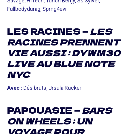
Savage, HiTech, Turich Benjy, Ss.Sylver,
Fullbodydurag, Sprng4evr
LES RACINES —
LES
RACINES PRENNENT
VIE AUSSI : DYWM30
LIVE AU BLUE NOTE
NYC
Avec :
Dés bruts, Ursula Rucker
PAPOUASIE —
BARS
ON WHEELS : UN
VOYAGE POUR