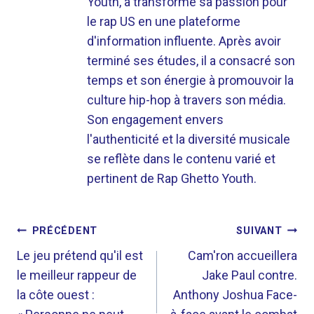
Youth, a transformé sa passion pour
le rap US en une plateforme
d'information influente. Après avoir
terminé ses études, il a consacré son
temps et son énergie à promouvoir la
culture hip-hop à travers son média.
Son engagement envers
l'authenticité et la diversité musicale
se reflète dans le contenu varié et
pertinent de Rap Ghetto Youth.
NAVIGATION
PRÉCÉDENT
SUIVANT
DE
Le jeu prétend qu'il est
Cam'ron accueillera
le meilleur rappeur de
Jake Paul contre.
L’ARTICLE
la côte ouest :
Anthony Joshua Face-