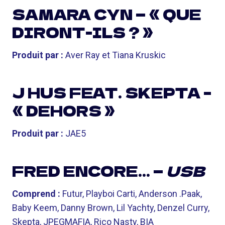
SAMARA CYN — « QUE
DIRONT-ILS ? »
Produit par :
Aver Ray et Tiana Kruskic
J HUS FEAT. SKEPTA –
« DEHORS »
Produit par :
JAE5
FRED ENCORE… —
USB
Comprend :
Futur, Playboi Carti, Anderson .Paak,
Baby Keem, Danny Brown, Lil Yachty, Denzel Curry,
Skepta, JPEGMAFIA, Rico Nasty, BIA