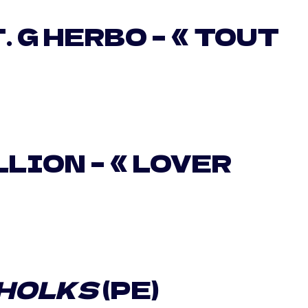
. G HERBO – « TOUT
LION – « LOVER
HOLKS
(PE)