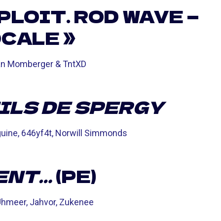
PLOIT. ROD WAVE —
CALE »
ean Momberger & TntXD
ILS DE SPERGY
uine, 646yf4t, Norwill Simmonds
ENT…
(PE)
 Uhmeer, Jahvor, Zukenee