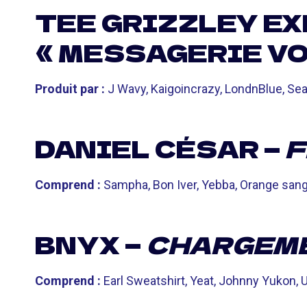
TEE GRIZZLEY EX
« MESSAGERIE VO
Produit par :
J Wavy, Kaigoincrazy, LondnBlue, S
DANIEL CÉSAR —
F
Comprend :
Sampha, Bon Iver, Yebba, Orange sang
BNYX —
CHARGEM
Comprend :
Earl Sweatshirt, Yeat, Johnny Yukon,