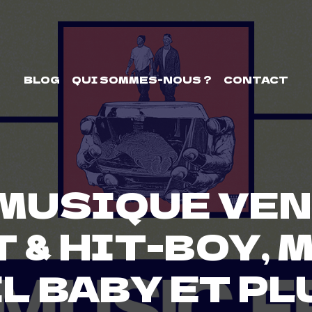
BLOG
QUI SOMMES-NOUS ?
CONTACT
MUSIQUE VEND
 & HIT-BOY, M
IL BABY ET PL