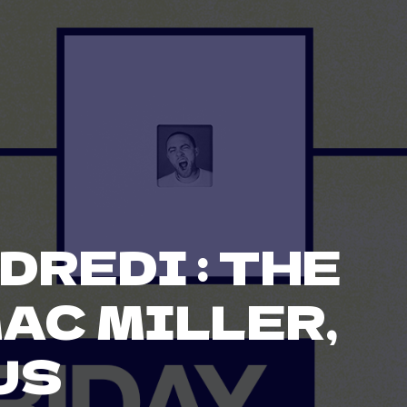
REDI : THE
AC MILLER,
US