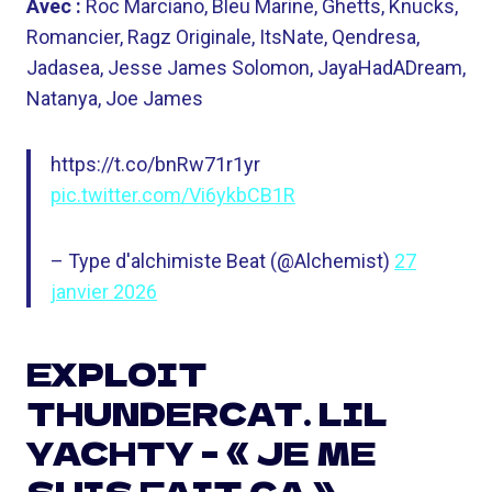
Avec :
Roc Marciano, Bleu Marine, Ghetts, Knucks,
Romancier, Ragz Originale, ItsNate, Qendresa,
Jadasea, Jesse James Solomon, JayaHadADream,
Natanya, Joe James
https://t.co/bnRw71r1yr
pic.twitter.com/Vi6ykbCB1R
– Type d'alchimiste Beat (@Alchemist)
27
janvier 2026
EXPLOIT
THUNDERCAT. LIL
YACHTY – « JE ME