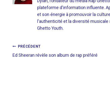
Dylan, fondateur du média Rap Ghetto
plateforme d'information influente. A
et son énergie à promouvoir la cultu
l'authenticité et la diversité musicale
Ghetto Youth.
NAVIGATION
PRÉCÉDENT
Ed Sheeran révèle son album de rap préféré
DE
L’ARTICLE