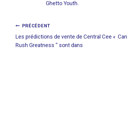
Ghetto Youth.
NAVIGATION
PRÉCÉDENT
Les prédictions de vente de Central Cee « Can
DE
Rush Greatness '' sont dans
L’ARTICLE