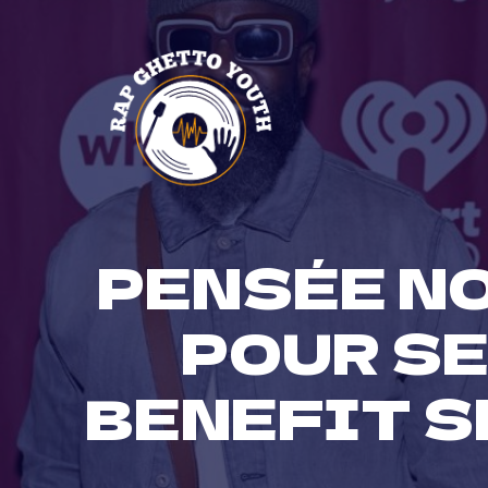
Skip
to
content
PENSÉE NO
POUR SE
BENEFIT S