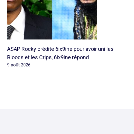
ASAP Rocky crédite 6ix9ine pour avoir uni les
Bloods et les Crips, 6ix9ine répond
9 août 2026
© 2026 Rap Ghetto Youth -
Rapghettoyouth@sfr.fr