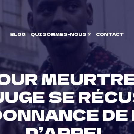
BLOG
QUI SOMMES-NOUS ?
CONTACT
OUR MEURTRE
 JUGE SE RÉC
DONNANCE DE 
D’APPEL