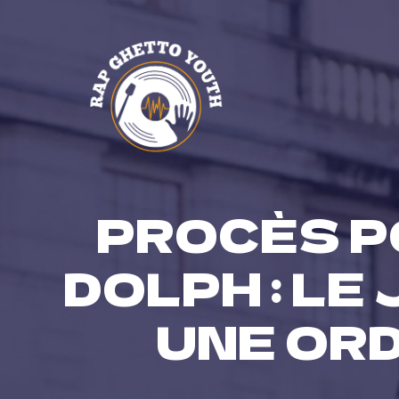
Skip
to
content
PROCÈS P
DOLPH : LE
UNE OR