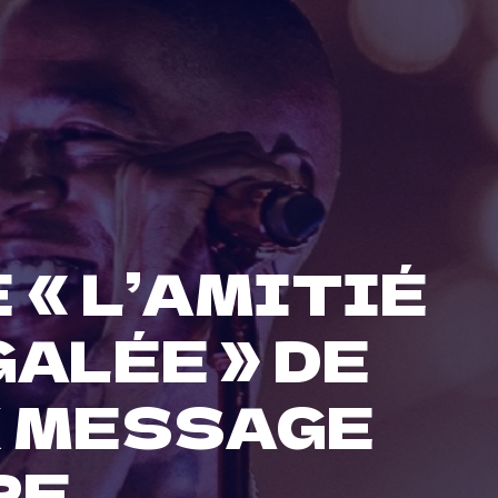
 « L’AMITIÉ
GALÉE » DE
X MESSAGE
RE