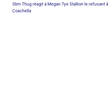
Slim Thug réagit à Megan Tye Stallion le refusant 
DE
Coachella
L’ARTICLE