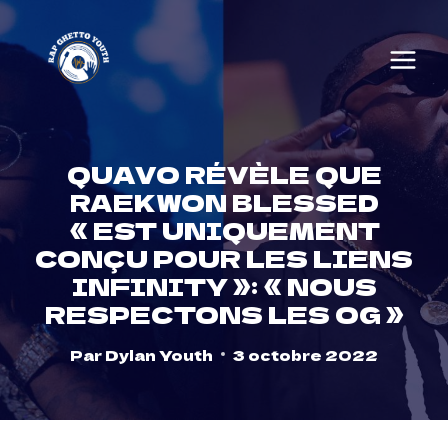
Skip
to
content
QUAVO RÉVÈLE QUE
RAEKWON BLESSED
« EST UNIQUEMENT
CONÇU POUR LES LIENS
INFINITY »: « NOUS
RESPECTONS LES OG »
Par
Dylan Youth
3 octobre 2022