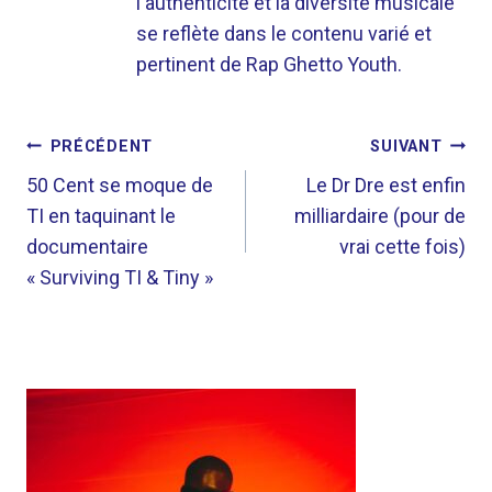
l'authenticité et la diversité musicale
se reflète dans le contenu varié et
pertinent de Rap Ghetto Youth.
NAVIGATION
PRÉCÉDENT
SUIVANT
DE
50 Cent se moque de
Le Dr Dre est enfin
TI en taquinant le
milliardaire (pour de
L’ARTICLE
documentaire
vrai cette fois)
« Surviving TI & Tiny »