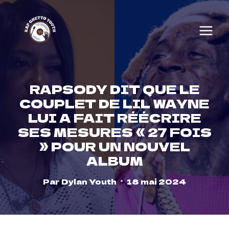
Skip
to
content
RAPSODY DIT QUE LE
COUPLET DE LIL WAYNE
LUI A FAIT RÉÉCRIRE
SES MESURES « 27 FOIS
» POUR UN NOUVEL
ALBUM
Par
Dylan Youth
18 mai 2024