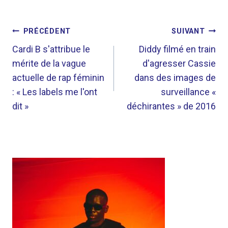
NAVIGATION
PRÉCÉDENT
SUIVANT
DE
Cardi B s'attribue le
Diddy filmé en train
mérite de la vague
d'agresser Cassie
L’ARTICLE
actuelle de rap féminin
dans des images de
: « Les labels me l'ont
surveillance «
dit »
déchirantes » de 2016