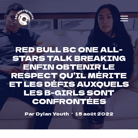
Skip
to
content
RED BULL BC ONE ALL-
STARS TALK BREAKING
ENFIN OBTENIR LE
RESPECT QU’IL MÉRITE
ET LES DÉFIS AUXQUELS
LES B-GIRLS SONT
CONFRONTÉES
Par
Dylan Youth
15 août 2022