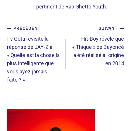
pertinent de Rap Ghetto Youth.
NAVIGATION
PRÉCÉDENT
SUIVANT
DE
Irv Gotti revisite la
Hit-Boy révèle que
réponse de JAY-Z à
« Thique » de Beyoncé
L’ARTICLE
« Quelle est la chose la
a été réalisé à l’origine
plus intelligente que
en 2014
vous ayez jamais
faite ? »