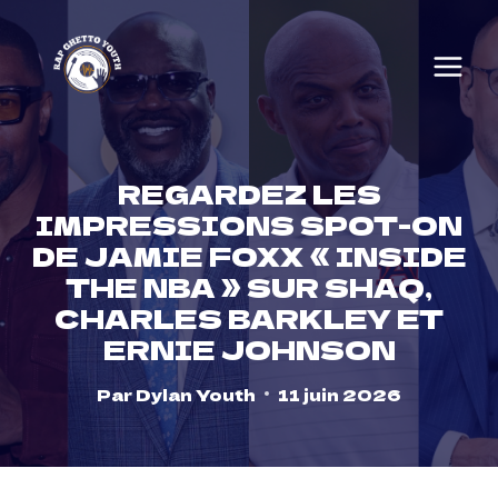
Skip
to
content
REGARDEZ LES
IMPRESSIONS SPOT-ON
DE JAMIE FOXX « INSIDE
THE NBA » SUR SHAQ,
CHARLES BARKLEY ET
ERNIE JOHNSON
Par
Dylan Youth
11 juin 2026