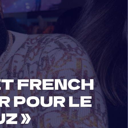
ET FRENCH
 POUR LE
Z »