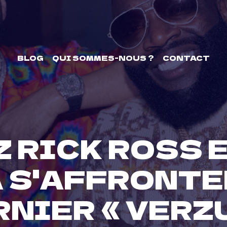
BLOG
QUI SOMMES-NOUS ?
CONTACT
 RICK ROSS 
 S'AFFRONTER
RNIER « VERZU