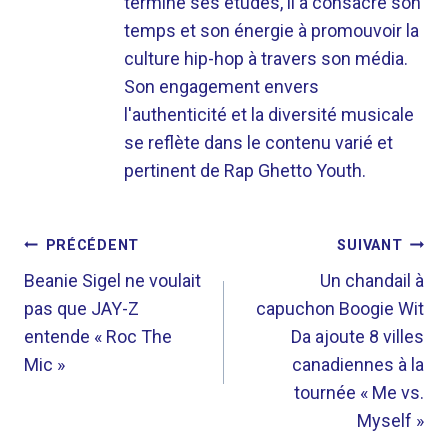
terminé ses études, il a consacré son
temps et son énergie à promouvoir la
culture hip-hop à travers son média.
Son engagement envers
l'authenticité et la diversité musicale
se reflète dans le contenu varié et
pertinent de Rap Ghetto Youth.
NAVIGATION
PRÉCÉDENT
SUIVANT
DE
Beanie Sigel ne voulait
Un chandail à
pas que JAY-Z
capuchon Boogie Wit
L’ARTICLE
entende « Roc The
Da ajoute 8 villes
Mic »
canadiennes à la
tournée « Me vs.
Myself »