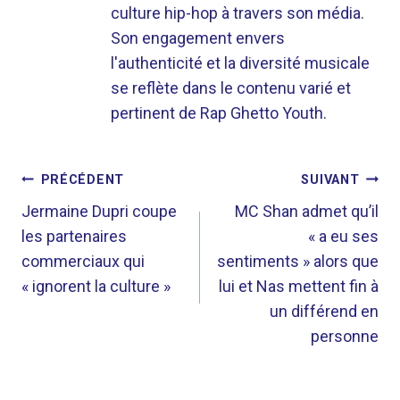
culture hip-hop à travers son média.
Son engagement envers
l'authenticité et la diversité musicale
se reflète dans le contenu varié et
pertinent de Rap Ghetto Youth.
NAVIGATION
PRÉCÉDENT
SUIVANT
DE
Jermaine Dupri coupe
MC Shan admet qu’il
les partenaires
« a eu ses
L’ARTICLE
commerciaux qui
sentiments » alors que
« ignorent la culture »
lui et Nas mettent fin à
un différend en
personne