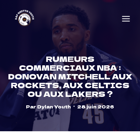
Skip
to
content
RUMEURS
COMMERCIAUX NBA :
DONOVAN MITCHELL AUX
ROCKETS, AUX CELTICS
OU AUX LAKERS ?
Par
Dylan Youth
28 juin 2026