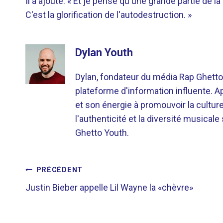
Il a ajouté: « Et je pense qu'une grande partie de l
C'est la glorification de l'autodestruction. »
Dylan Youth
Dylan, fondateur du média Rap Ghetto
plateforme d'information influente. A
et son énergie à promouvoir la cultu
l'authenticité et la diversité musicale
Ghetto Youth.
NAVIGATION
PRÉCÉDENT
Justin Bieber appelle Lil Wayne la «chèvre»
DE