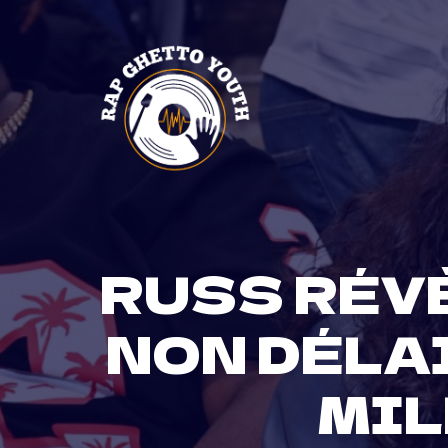
Skip
to
content
RUSS RÉV
NON DÉLAI
MIL