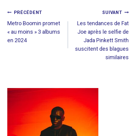
NAVIGATION
PRÉCÉDENT
SUIVANT
DE
Metro Boomin promet
Les tendances de Fat
« au moins » 3 albums
Joe après le selfie de
L’ARTICLE
en 2024
Jada Pinkett Smith
suscitent des blagues
similaires