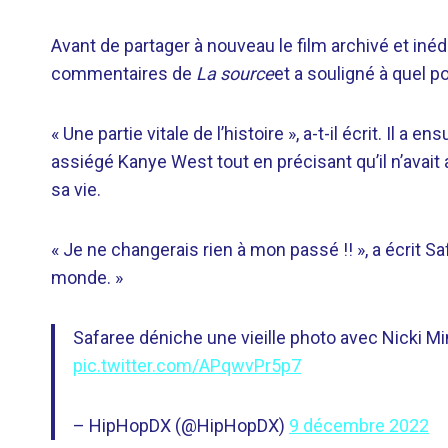
Avant de partager à nouveau le film archivé et inéd
commentaires de
La source
et a souligné à quel 
« Une partie vitale de l’histoire », a-t-il écrit. Il
assiégé Kanye West tout en précisant qu’il n’avai
sa vie.
« Je ne changerais rien à mon passé !! », a écrit S
monde. »
Safaree déniche une vieille photo avec Nicki M
pic.twitter.com/APqwvPr5p7
– HipHopDX (@HipHopDX)
9 décembre 2022