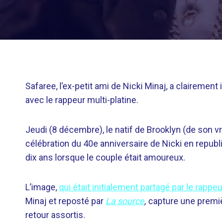
Safaree, l’ex-petit ami de Nicki Minaj, a clairement
avec le rappeur multi-platine.
Jeudi (8 décembre), le natif de Brooklyn (de son
célébration du 40e anniversaire de Nicki en republi
dix ans lorsque le couple était amoureux.
L’image,
qui était initialement partagé par le rappe
Minaj et reposté par
La source
,
capture une premiè
retour assortis.