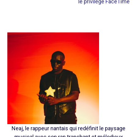
le privilège FaceTime
Neaj, le rappeur nantais qui redéfinit le paysage
musical avec son rap tranchant et mélodieux