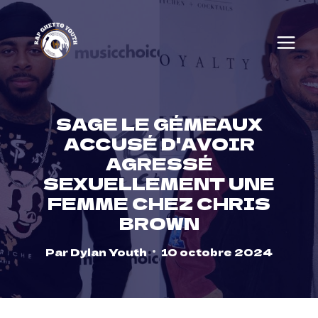
Skip
to
content
SAGE LE GÉMEAUX
ACCUSÉ D'AVOIR
AGRESSÉ
SEXUELLEMENT UNE
FEMME CHEZ CHRIS
BROWN
Par
Dylan Youth
10 octobre 2024