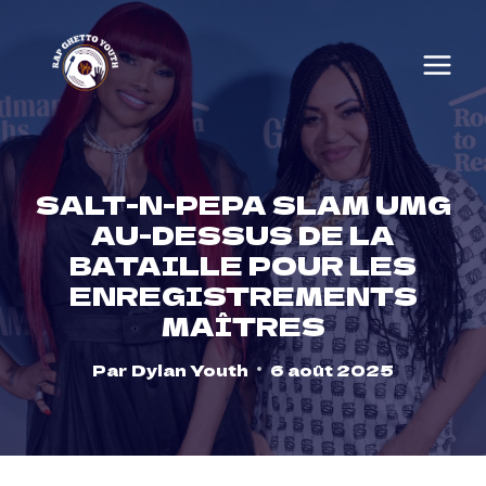
Skip
to
content
SALT-N-PEPA SLAM UMG
AU-DESSUS DE LA
BATAILLE POUR LES
ENREGISTREMENTS
MAÎTRES
Par
Dylan Youth
6 août 2025