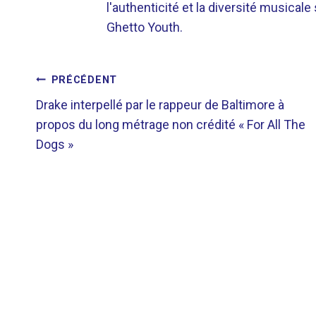
l'authenticité et la diversité musicale
Ghetto Youth.
NAVIGATION
PRÉCÉDENT
Drake interpellé par le rappeur de Baltimore à
DE
propos du long métrage non crédité « For All The
Dogs »
L’ARTICLE