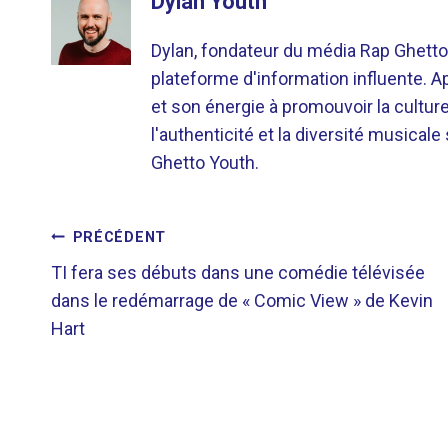
Dylan Youth
Dylan, fondateur du média Rap Ghetto
plateforme d'information influente. A
et son énergie à promouvoir la cultu
l'authenticité et la diversité musicale
Ghetto Youth.
NAVIGATION
PRÉCÉDENT
TI fera ses débuts dans une comédie télévisée
DE
dans le redémarrage de « Comic View » de Kevin
Hart
L’ARTICLE