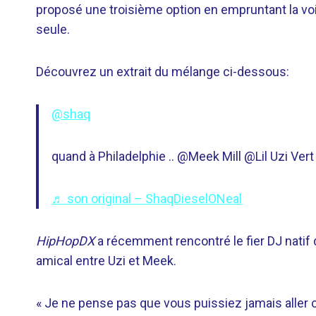
proposé une troisième option en empruntant la v
seule.
Découvrez un extrait du mélange ci-dessous:
@shaq
quand à Philadelphie .. @Meek Mill @Lil Uzi Vert
♬ son original – ShaqDieselONeal
HipHopDX
a récemment rencontré le fier DJ natif d
amical entre Uzi et Meek.
« Je ne pense pas que vous puissiez jamais aller c