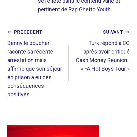
se reflète dans le contenu varié et
pertinent de Rap Ghetto Youth.
NAVIGATION
PRÉCÉDENT
SUIVANT
DE
Benny le boucher
Turk répond à BG
raconte sa récente
après avoir critiqué
L’ARTICLE
arrestation mais
Cash Money Reunion :
affirme que son séjour
« FA Hot Boys Tour »
en prison a eu des
conséquences
positives