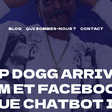
BLOG
QUI SOMMES-NOUS ?
CONTACT
P DOGG ARRIV
M ET FACEBOO
UE CHATBOT 