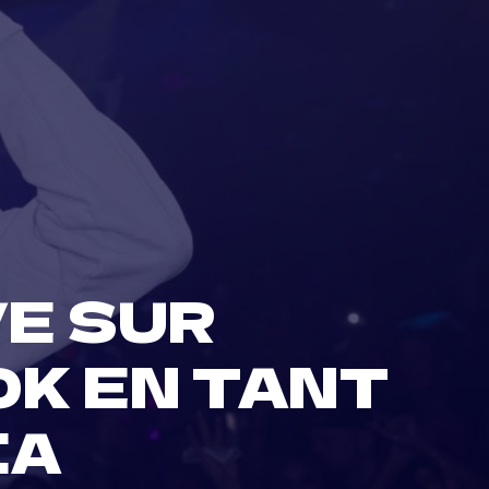
E SUR
K EN TANT
IA