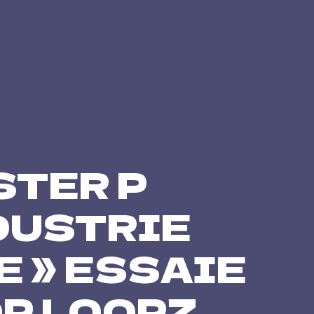
STER P
DUSTRIE
E » ESSAIE
OP LOOPZ