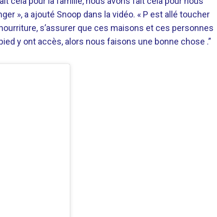
it cela pour la famille, nous avons fait cela pour nous
r », a ajouté Snoop dans la vidéo. « P est allé toucher
 nourriture, s’assurer que ces maisons et ces personnes
pied y ont accès, alors nous faisons une bonne chose .”