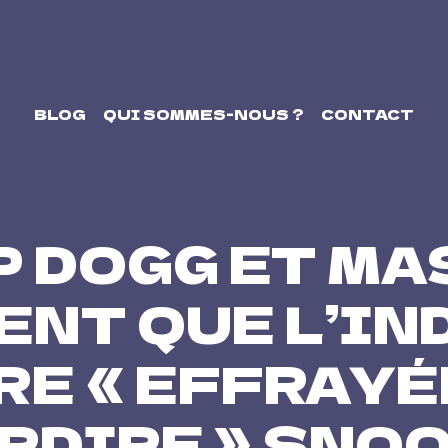
BLOG
QUI SOMMES-NOUS ?
CONTACT
 DOGG ET MA
ENT QUE L’IN
E « EFFRAYÉ
ERDIRE » SNO