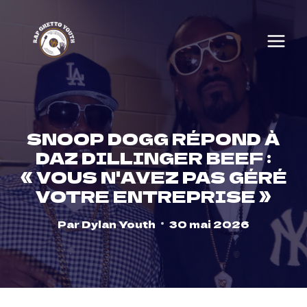
Skip
to
content
SNOOP DOGG RÉPOND À
DAZ DILLINGER BEEF :
« VOUS N'AVEZ PAS GÉRÉ
VOTRE ENTREPRISE »
Par
Dylan Youth
30 mai 2026