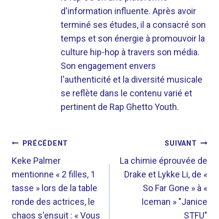
d'information influente. Après avoir
terminé ses études, il a consacré son
temps et son énergie à promouvoir la
culture hip-hop à travers son média.
Son engagement envers
l'authenticité et la diversité musicale
se reflète dans le contenu varié et
pertinent de Rap Ghetto Youth.
NAVIGATION
PRÉCÉDENT
SUIVANT
DE
Keke Palmer
La chimie éprouvée de
mentionne « 2 filles, 1
Drake et Lykke Li, de «
L’ARTICLE
tasse » lors de la table
So Far Gone » à «
ronde des actrices, le
Iceman » "Janice
chaos s'ensuit : « Vous
STFU"