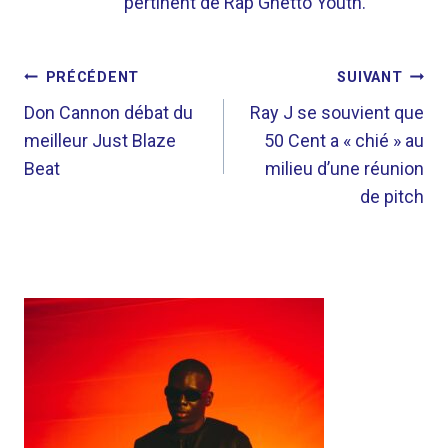
pertinent de Rap Ghetto Youth.
NAVIGATION
PRÉCÉDENT
SUIVANT
DE
Don Cannon débat du
Ray J se souvient que
meilleur Just Blaze
50 Cent a « chié » au
L’ARTICLE
Beat
milieu d’une réunion
de pitch