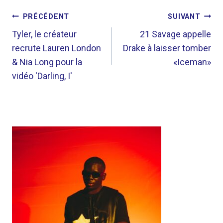
NAVIGATION
PRÉCÉDENT
SUIVANT
DE
Tyler, le créateur
21 Savage appelle
recrute Lauren London
Drake à laisser tomber
L’ARTICLE
& Nia Long pour la
«Iceman»
vidéo 'Darling, I'